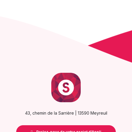
43, chemin de la Sarrière | 13590 Meyreuil
Parlez-nous de votre projet d'Appli