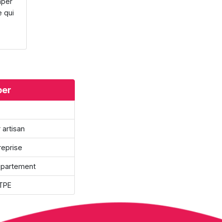
mper
e qui
per
 artisan
reprise
épartement
 TPE