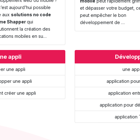
loppement web ou mobile ?
mobile
peut rapidement gri
c’est aujourd’hui possible
et dépasser votre budget, c
e aux
solutions no code
peut empêcher le bon
me
Shapper
qui
développement de …
utionnent la création des
cations mobiles en su…
ne appli
Dévelop
er une appli
une app
pper une appli
application pour
 créer une appli
application ent
application pour d
application