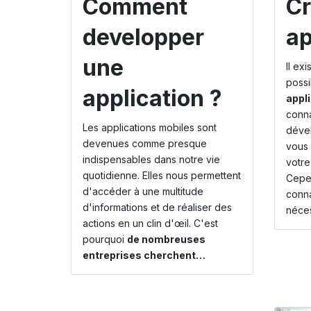
Comment
Cr
developper
ap
une
Il ex
possi
application ?
appl
conn
Les applications mobiles sont
déve
devenues comme presque
vous 
indispensables dans notre vie
votre
quotidienne. Elles nous permettent
Cepen
d'accéder à une multitude
conna
d'informations et de réaliser des
néce
actions en un clin d'œil. C'est
pourquoi
de nombreuses
entreprises cherchent…