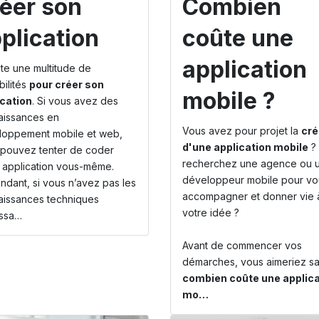
éer son
Combien
plication
coûte une
application
iste une multitude de
bilités
pour créer son
mobile ?
ication
. Si vous avez des
aissances en
Vous avez pour projet la
cré
loppement mobile et web,
d'une application mobile
?
pouvez tenter de coder
recherchez une agence ou 
 application vous-même.
développeur mobile pour vo
dant, si vous n’avez pas les
accompagner et donner vie 
issances techniques
votre idée ?
ssa…
Avant de commencer vos
démarches, vous aimeriez sav
combien coûte une applica
mo…