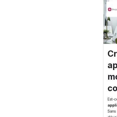
Cr
ap
mo
co
Est-c
appl
Sans 