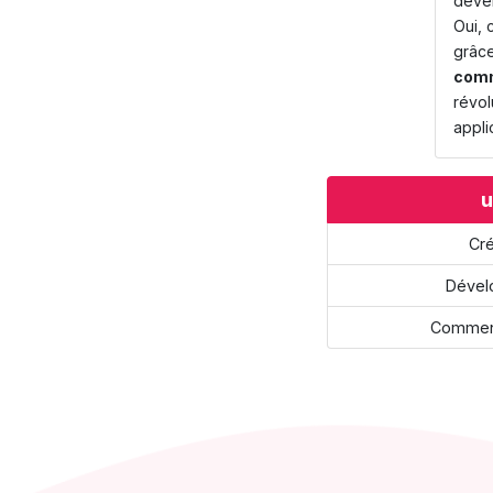
déve
Oui, 
grâc
com
révol
appli
u
Cré
Dévelo
Comment