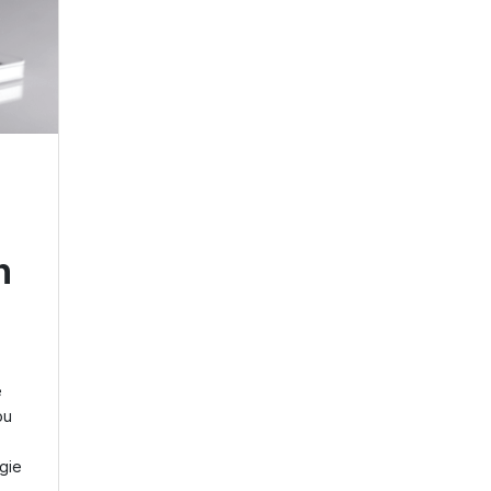
n
e
ou
gie