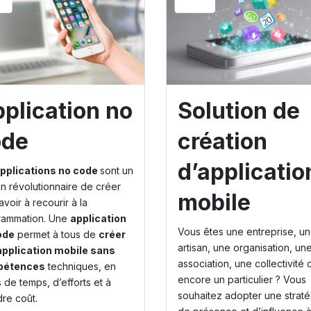
plication no
Solution de
ode
création
d’applicatio
pplications no code
sont un
 révolutionnaire de créer
mobile
avoir à recourir à la
rammation. Une
application
Vous êtes une entreprise, un
ode
permet à tous de
créer
artisan, une organisation, un
application mobile sans
association, une collectivité 
pétences
techniques, en
encore un particulier ? Vous
 de temps, d’efforts et à
souhaitez adopter une straté
re coût.