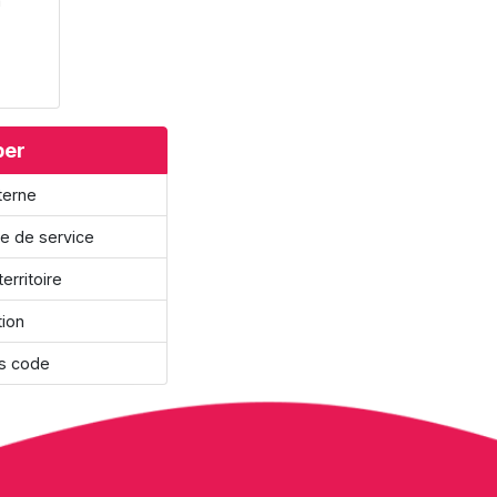
à
per
nterne
re de service
erritoire
tion
ns code