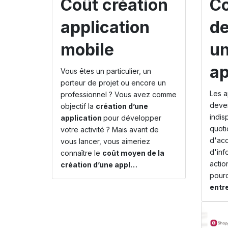
Coût création
C
application
de
mobile
u
ap
Vous êtes un particulier, un
porteur de projet ou encore un
Les a
professionnel ? Vous avez comme
deve
objectif la
création d’une
indis
application
pour développer
quoti
votre activité ? Mais avant de
d'acc
vous lancer, vous aimeriez
d'inf
connaître le
coût moyen de la
actio
création d’une appl…
pour
entr