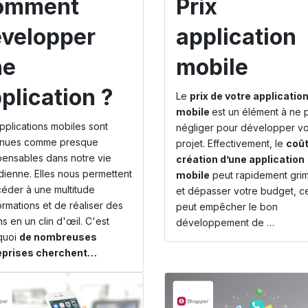
omment
Prix
velopper
application
ne
mobile
plication ?
Le
prix de votre applicatio
mobile
est un élément à ne 
pplications mobiles sont
négliger pour développer vo
nues comme presque
projet. Effectivement, le
coût
pensables dans notre vie
création d’une application
dienne. Elles nous permettent
mobile
peut rapidement gri
éder à une multitude
et dépasser votre budget, c
ormations et de réaliser des
peut empêcher le bon
ns en un clin d'œil. C'est
développement de …
quoi
de nombreuses
eprises cherchent…