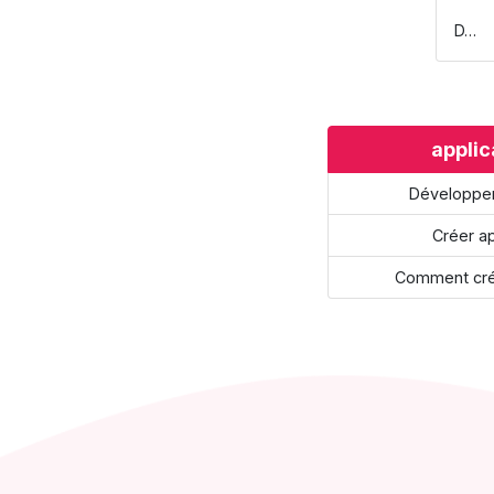
D…
applic
Développer
Créer ap
Comment crée