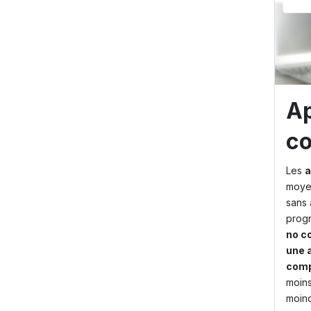
Ap
c
Les
a
moyen
sans 
prog
no c
une 
com
moins
moind