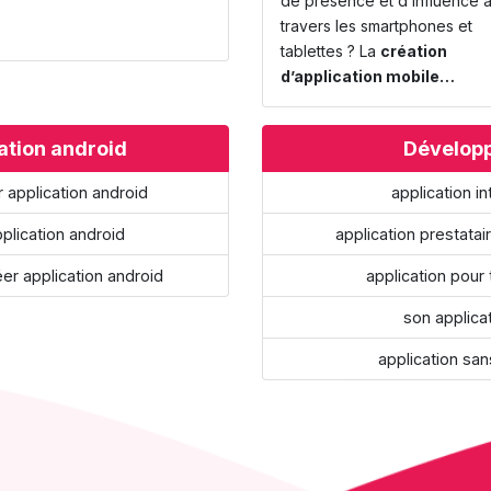
de présence et d’influence 
travers les smartphones et
tablettes ? La
création
d’application mobile…
ation android
Dévelop
 application android
application i
plication android
application prestatai
r application android
application pour t
son applica
application sa